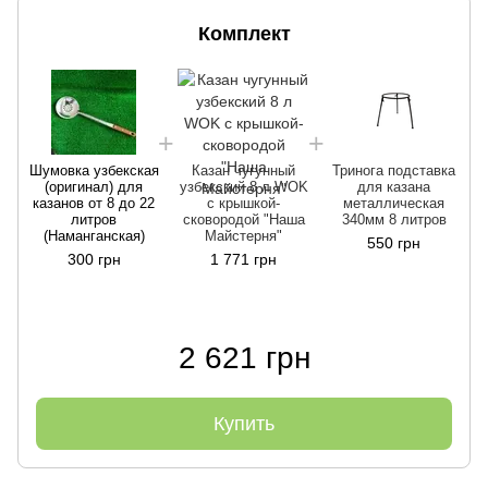
Комплект
Ш
Шумовка узбекская
Казан чугунный
Тринога подставка
(оригинал) для
узбекский 8 л WOK
для казана
казанов от 8 до 22
с крышкой-
металлическая
литров
сковородой "Наша
340мм 8 литров
(Наманганская)
Майстерня"
550 грн
300 грн
1 771 грн
2 621 грн
Купить