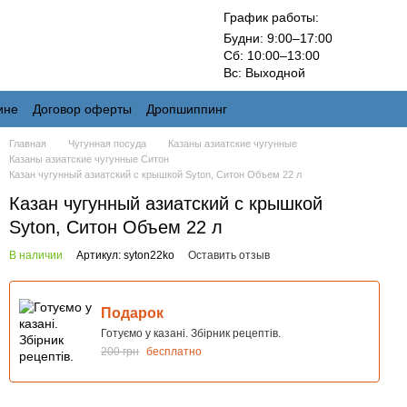
График работы:
Будни: 9:00–17:00
Сб: 10:00–13:00
Вс: Выходной
ине
Договор оферты
Дропшиппинг
Главная
Чугунная посуда
Казаны азиатские чугунные
Казаны азиатские чугунные Ситон
Казан чугунный азиатский с крышкой Syton, Ситон Объем 22 л
Казан чугунный азиатский с крышкой
Syton, Ситон Объем 22 л
В наличии
Артикул: syton22ko
Оставить отзыв
Подарок
Готуємо у казані. Збірник рецептів.
200 грн
бесплатно