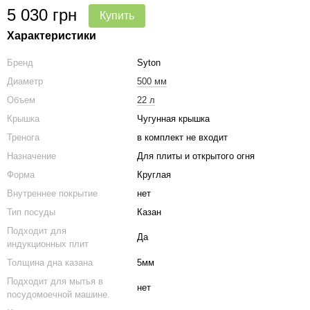
5 030 грн
Купить
Характеристики
Бренд
Syton
Диаметр
500 мм
Объем
22 л
Крышка
Чугунная крышка
Тренога
в комплект не входит
Назначение
Для плиты и открытого огня
Форма
Круглая
Внутреннее покрытие
нет
Тип посуды
Казан
Подходит для
Да
индукционных плит
Толщина дна казана
5мм
Подходит для мытья в
нет
посудомоечной машине.