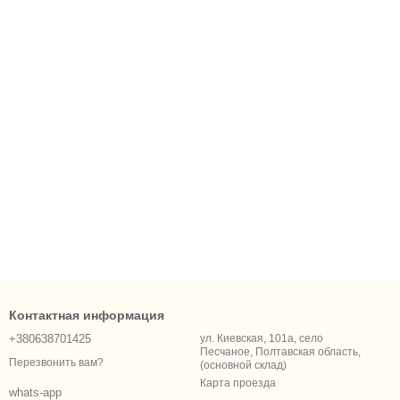
Контактная информация
+380638701425
ул. Киевская, 101а, село
Песчаное, Полтавская область,
Перезвонить вам?
(основной склад)
Карта проезда
whats-app