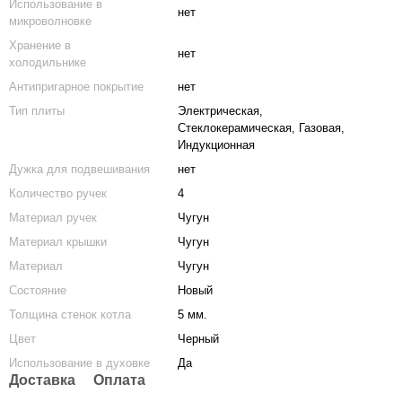
Использование в
нет
микроволновке
Хранение в
нет
холодильнике
Антипригарное покрытие
нет
Тип плиты
Электрическая,
Стеклокерамическая, Газовая,
Индукционная
Дужка для подвешивания
нет
Количество ручек
4
Материал ручек
Чугун
Материал крышки
Чугун
Материал
Чугун
Состояние
Новый
Толщина стенок котла
5 мм.
Цвет
Черный
Использование в духовке
Да
Доставка
Оплата