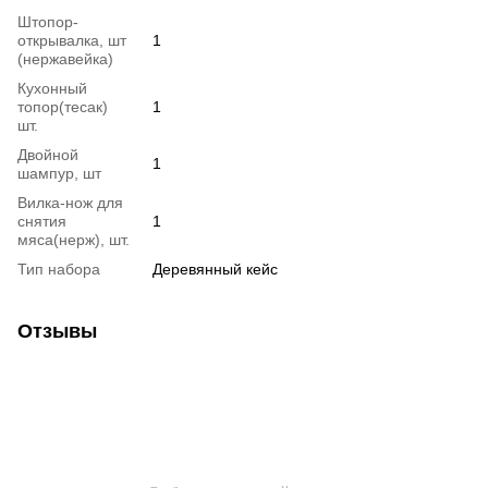
Штопор-
открывалка, шт
1
(нержавейка)
Кухонный
топор(тесак)
1
шт.
Двойной
1
шампур, шт
Вилка-нож для
снятия
1
мяса(нерж), шт.
Тип набора
Деревянный кейс
Отзывы