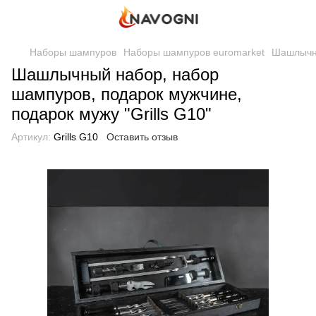
Наборы шампуров
Наборы шампуров euromarket
Шашлычны
Шашлычный набор, набор
шампуров, подарок мужчине,
подарок мужу "Grills G10"
Артикул:
Grills G10
Оставить отзыв