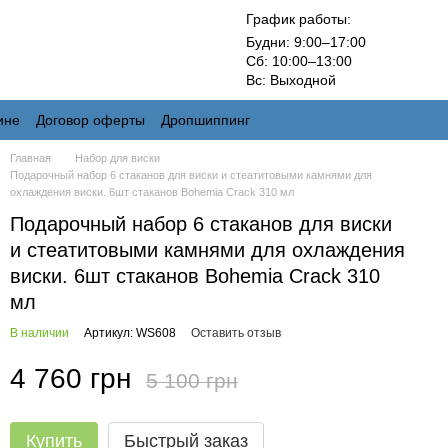
График работы:
Будни: 9:00–17:00
Сб: 10:00–13:00
Вс: Выходной
ине
Договор оферты
Дропшиппинг
Главная
Набор для виски
Подарочный набор 6 стаканов для виски и стеатитовыми камнями для
охлаждения виски. 6шт стаканов Bohemia Crack 310 мл
Подарочный набор 6 стаканов для виски
и стеатитовыми камнями для охлаждения
виски. 6шт стаканов Bohemia Crack 310
мл
В наличии
Артикул: WS608
Оставить отзыв
4 760 грн
5 100 грн
Купить
Быстрый заказ