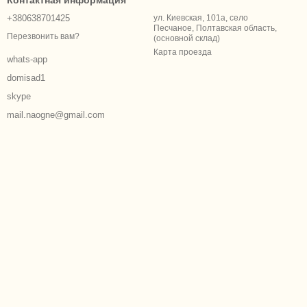
Контактная информация
+380638701425
ул. Киевская, 101а, село
Песчаное, Полтавская область,
Перезвонить вам?
(основной склад)
Карта проезда
whats-app
domisad1
skype
mail.naogne@gmail.com