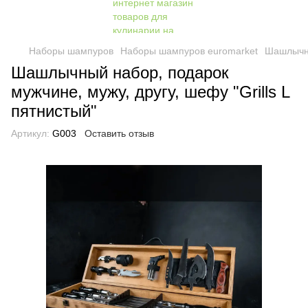
Наборы шампуров
Наборы шампуров euromarket
Шашлычны
Шашлычный набор, подарок
мужчине, мужу, другу, шефу "Grills L
пятнистый"
Артикул:
G003
Оставить отзыв