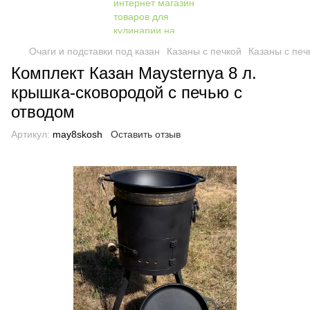
Очаги и подставки под казан
Казаны с печкой
Казаны с печ
Комплект Казан Maysternya 8 л.
крышка-сковородой с печью с
отводом
Артикул:
may8skosh
Оставить отзыв