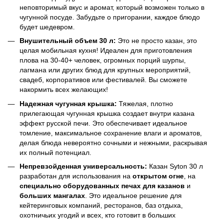
неповторимый вкус и аромат, который возможен только в
чугунной посуде. Забудьте о пригорании, каждое блюдо
будет шедевром.
Внушительный объем 30 л:
Это не просто казан, это
целая мобильная кухня! Идеален для приготовления
плова на 30-40+ человек, огромных порций шурпы,
лагмана или других блюд для крупных мероприятий,
свадеб, корпоративов или фестивалей. Вы сможете
накормить всех желающих!
Надежная чугунная крышка:
Тяжелая, плотно
прилегающая чугунная крышка создает внутри казана
эффект русской печи. Это обеспечивает идеальное
томление, максимальное сохранение влаги и ароматов,
делая блюда невероятно сочными и нежными, раскрывая
их полный потенциал.
Непревзойденная универсальность:
Казан Syton 30 л
разработан для использования на
открытом огне
, на
специально оборудованных печах для казанов
и
больших мангалах
. Это идеальное решение для
кейтеринговых компаний, ресторанов, баз отдыха,
охотничьих угодий и всех, кто готовит в больших