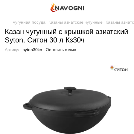
Чугунная посуда
Казаны азиатские чугунные
Казаны азиатс
Казан чугунный с крышкой азиатский
Syton, Ситон 30 л Кз30ч
Артикул:
syton30ko
Оставить отзыв