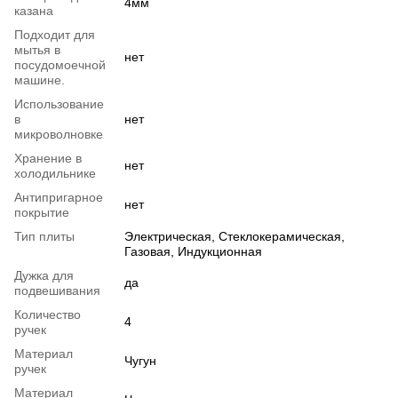
4мм
казана
Подходит для
мытья в
нет
посудомоечной
машине.
Использование
в
нет
микроволновке
Хранение в
нет
холодильнике
Антипригарное
нет
покрытие
Тип плиты
Электрическая, Стеклокерамическая,
Газовая, Индукционная
Дужка для
да
подвешивания
Количество
4
ручек
Материал
Чугун
ручек
Материал