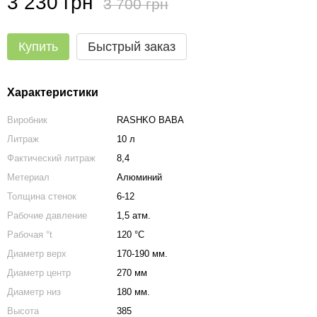
3 230 грн
3 700 грн
Купить
Быстрый заказ
Характеристики
Виробник
RASHKO BABA
Литраж
10 л
Фактический литраж
8,4
Метериал
Алюминий
Толщина стенок
6-12
Рабочие давление
1,5 атм.
Рабочая °t
120 °C
Диаметр верх
170-190 мм.
Диаметр центр
270 мм
Диаметр низ
180 мм.
Высота
385