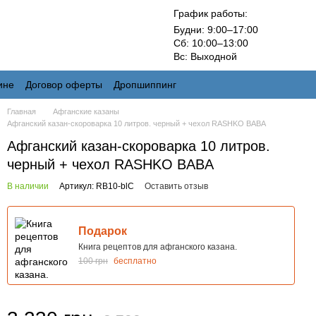
График работы:
Будни: 9:00–17:00
Сб: 10:00–13:00
Вс: Выходной
ине
Договор оферты
Дропшиппинг
Главная
Афганские казаны
Афганский казан-скороварка 10 литров. черный + чехол RASHKO BABA
Афганский казан-скороварка 10 литров.
черный + чехол RASHKO BABA
В наличии
Артикул: RB10-blC
Оставить отзыв
Подарок
Книга рецептов для афганского казана.
100 грн
бесплатно