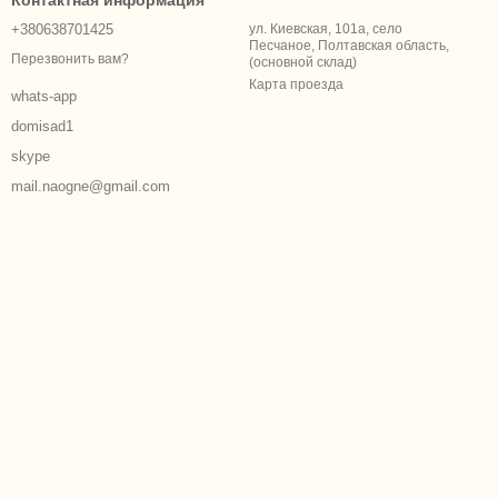
Контактная информация
+380638701425
ул. Киевская, 101а, село
Песчаное, Полтавская область,
Перезвонить вам?
(основной склад)
Карта проезда
whats-app
domisad1
skype
mail.naogne@gmail.com