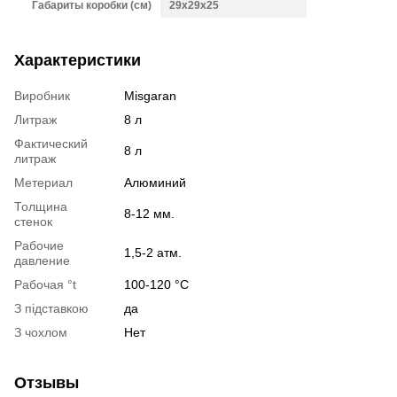
Габариты коробки (см)
29x29x25
Характеристики
Виробник
Misgaran
Литраж
8 л
Фактический
8 л
литраж
Метериал
Алюминий
Толщина
8-12 мм.
стенок
Рабочие
1,5-2 атм.
давление
Рабочая °t
100-120 °C
З підставкою
да
З чохлом
Нет
Отзывы