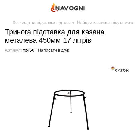
Вогнища та підставки під казан
Набори казанів з підставкою
Тринога підставка для казана
металева 450мм 17 літрів
Артикул:
тр450
Написати відгук