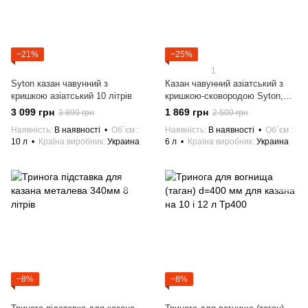
−21%
−25%
1
Syton казан чавунний з
Казан чавунний азіатський з
кришкою азіатський 10 літрів
кришкою-сковородою Syton,
Сітон Об'єм 6 л
3 099 грн
1 869 грн
3 899 грн
2 500 грн
Наявність
В наявності
Об`єм
Наявність
В наявності
Об`єм
10 л
Країна виробник
Украина
6 л
Країна виробник
Украина
−8%
−8%