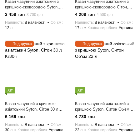
Казан чавунний азіатський з
Казан чавунний азіатський з
кришкою-сковородою Syton,
кришкою-сковородою Сітон,
Сітон Об'єм 12 л
Syton Об`єм 17 літрів
3 459 грн
4 209 грн
3 700 грн
4 500 грн
Наявність
В наявності
Об`єм
Наявність
В наявності
Об`єм
12 л
17 л
Країна виробник
Украина
Подарунок
Подарунок
Хіт
Хіт
Казан чавунний з кришкою
Казан чавунний азіатський з
азіатський Syton, Сітон 30 л
кришкою Syton, Ситон Об'єм 22
Кз30ч
л
6 169 грн
4 730 грн
Наявність
В наявності
Об`єм
Наявність
В наявності
Об`єм
30 л
Країна виробник
Украина
22 л
Країна виробник
Украина