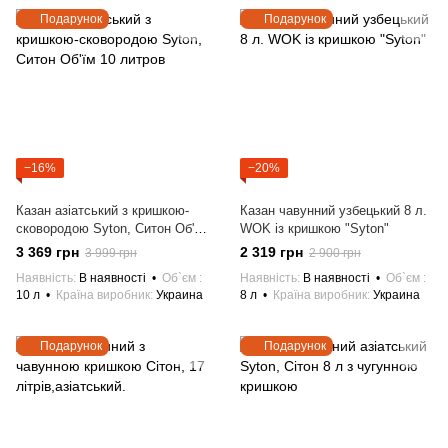
Подарунок
Подарунок
−16%
−20%
Казан азіатський з кришкою-
Казан чавунний узбецький 8 л.
сковородою Syton, Ситон Об'їм
WOK із кришкою "Syton"
10 литров
3 369 грн
2 319 грн
3 999 грн
2 900 грн
Наявність
В наявності
Об`єм
Наявність
В наявності
Об`єм
10 л
Країна виробник
Украина
8 л
Країна виробник
Украина
Подарунок
Подарунок