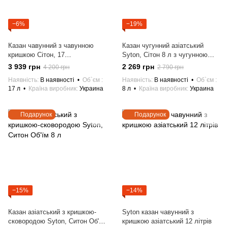
−6%
−19%
Казан чавунний з чавунною
Казан чугунний азіатський
кришкою Сітон, 17
Syton, Сітон 8 л з чугунною
літрів,азіатський.
кришкою
3 939 грн
2 269 грн
4 200 грн
2 790 грн
Наявність
В наявності
Об`єм
Наявність
В наявності
Об`єм
17 л
Країна виробник
Украина
8 л
Країна виробник
Украина
Подарунок
Подарунок
−15%
−14%
Казан азіатський з кришкою-
Syton казан чавунний з
сковородою Syton, Ситон Об'їм
кришкою азіатський 12 літрів