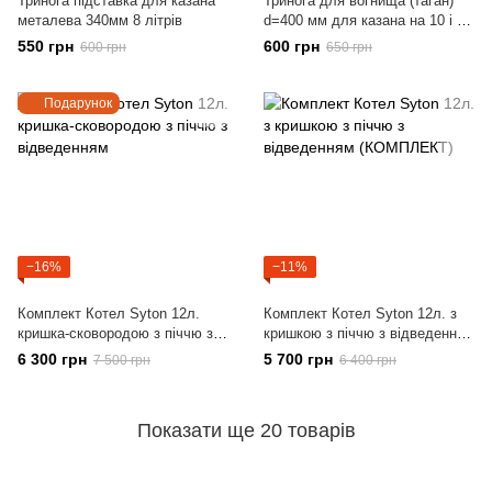
Тринога підставка для казана
Тринога для вогнища (таган)
металева 340мм 8 літрів
d=400 мм для казана на 10 і 12
л Тр400
550 грн
600 грн
600 грн
650 грн
Подарунок
−16%
−11%
Комплект Котел Syton 12л.
Комплект Котел Syton 12л. з
кришка-сковородою з піччю з
кришкою з піччю з відведенням
відведенням
(КОМПЛЕКТ)
6 300 грн
5 700 грн
7 500 грн
6 400 грн
Показати ще 20 товарів