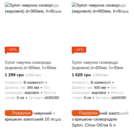
−32%
−14%
Syton чавунна сковорода
Syton чавунна сковорода
(жаровня) d=360мм, h=80мм
(жаровня) d=400мм, h=90мм
1 299 грн
1 629 грн
1 900 грн
1 900 грн
Наявність
В наявності
Наявність
В наявності
Діаметр, мм
360 мм
Тип
Діаметр, мм
400 мм
Тип
сковорідки
жаровня
Висота
сковорідки
жаровня
Висота
стінки
8 см
Артикул
sit360/80
стінки
9 см
Артикул
sit400/90
Подарунок
Подарунок