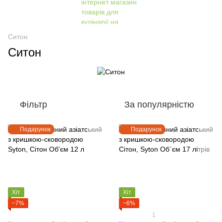
Ситон
Ситон
Фільтр
За популярністю
Подарунок
Подарунок
Хіт
Хіт
−7%
−6%
1