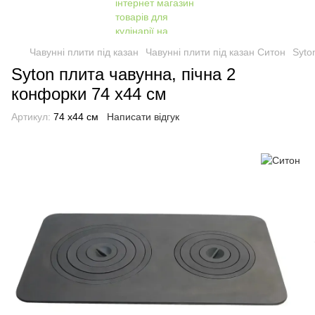
Чавунні плити під казан
Чавунні плити під казан Ситон
Syto
Syton плита чавунна, пічна 2
конфорки 74 х44 см
Артикул:
74 х44 см
Написати відгук