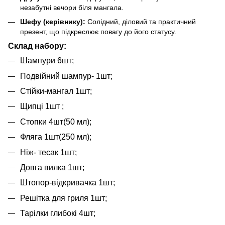
незабутні вечори біля мангала.
Шефу (керівнику):
Солідний, діловий та практичний
презент, що підкреслює повагу до його статусу.
Склад набору:
Шампури 6шт;
Подвійний шампур- 1шт;
Стійки-мангал 1шт;
Щипці 1шт ;
Стопки 4шт(50 мл);
Фляга 1шт(250 мл);
Ніж- тесак 1шт;
Довга вилка 1шт;
Штопор-відкривачка 1шт;
Решітка для гриля 1шт;
Тарілки глибокі 4шт;