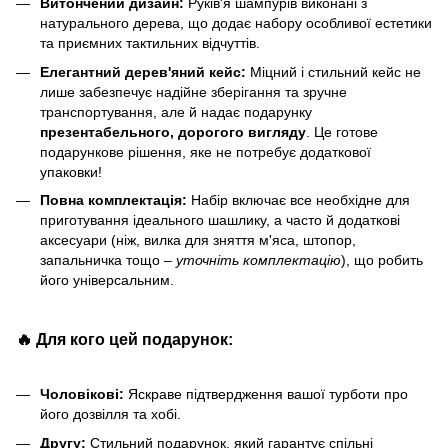
Витончений дизайн:
Руків'я шампурів виконані з
натурального дерева, що додає набору особливої естетики
та приємних тактильних відчуттів.
Елегантний дерев'яний кейс:
Міцний і стильний кейс не
лише забезпечує надійне зберігання та зручне
транспортування, але й надає подарунку
презентабельного, дорогого вигляду
. Це готове
подарункове рішення, яке не потребує додаткової
упаковки!
Повна комплектація:
Набір включає все необхідне для
приготування ідеального шашлику, а часто й додаткові
аксесуари (ніж, вилка для зняття м'яса, штопор,
запальничка тощо –
уточніть комплектацію
), що робить
його універсальним.
🔥 Для кого цей подарунок:
Чоловікові:
Яскраве підтвердження вашої турботи про
його дозвілля та хобі.
Другу:
Стильний подарунок, який гарантує спільні