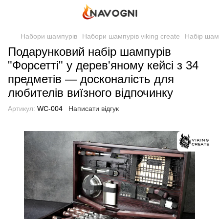
Набори шампурів
Набори шампурів viking create
Набір шамп
Подарунковий набір шампурів
"Форсетті" у дерев'яному кейсі з 34
предметів — досконалість для
любителів виїзного відпочинку
Артикул:
WC-004
Написати відгук