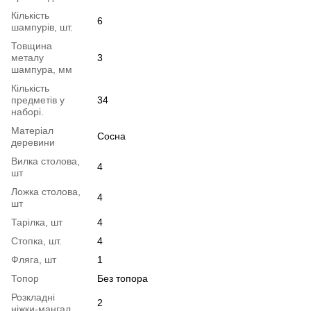
Кількість
6
шампурів, шт.
Товщина
металу
3
шампура, мм
Кількість
предметів у
34
наборі.
Матеріал
Сосна
деревини
Вилка столова,
4
шт
Ложка столова,
4
шт
Тарілка, шт
4
Стопка, шт.
4
Фляга, шт
1
Топор
Без топора
Розкладні
2
ніжки-мангал