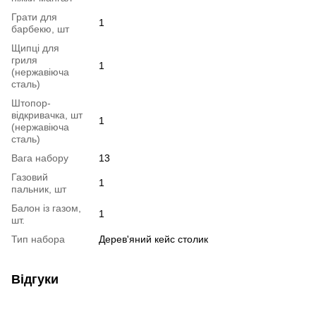
Грати для
1
барбекю, шт
Щипці для
гриля
1
(нержавіюча
сталь)
Штопор-
відкривачка, шт
1
(нержавіюча
сталь)
Вага набору
13
Газовий
1
пальник, шт
Балон із газом,
1
шт.
Тип набора
Дерев'яний кейс столик
Відгуки