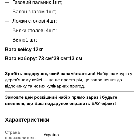
Газовий пальник 1шт;
Балон з газом 1шт;
Ложки столові 4шт;
Вилки столові 4шт ;
Віяло1 шт;
Вага кейсу 12кг
Вага набору: 73 см*39 см*13 см
Зробіть подарунок, який запам'ятається!
Набір шампурів у
дерев'яному кейсі — це не просто річ, це запрошення до
відпочинку та нових кулінарних пригод.
Замовте цей розкішний набір прямо зараз і будьте
впевнені, що Ваш подарунок справить ВАУ-ефект!
Характеристики
Страна
Україна
производитель.