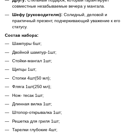
совместные незабываемые вечера у мангала.
Шефу (руководителю):
Солидный, деловой и
практичный презент, подчеркивающий уважение к его
статусу.
Состав набора:
Шампуры 6шт;
Двойной шампур-1шт;
Стойки-мангал 1шт;
Щипцы 1шт;
Стопки 4шт(50 мл);
Фляга 1шт(250 мл);
Нож- тесак 1шт;
Длинная вилка 1шт;
Штопор-открывалка 1шт;
Решетка для гриля 1шт;
Тарелки глубокие 4шт;