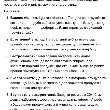
поєднує в собі міцність, зручність та естетику.
Переваги:
Висока міцність і довговічність:
Торцева конструкція та
використання дуба забезпечують високу стійкість дошки до
порізів, подряпин і деформацій, що гарантує її тривалий
термін служби.
Естетичний вигляд:
Натуральний дуб та ясень має
привабливу текстуру і колір, що додає дошці елегантності
та робить її стильним елементом кухонного інтер'єру.
Гастроємність:
Інтегрована гастроємність додає
функціональності, дозволяючи зручно збирати або
зберігати нарізані продукти, що економить місце та робить
процес приготування їжі більш організованим.
Екологічність:
Дошка виготовлена з натурального дуба та
ясеня, що робить її безпечною для харчових продуктів і
екологічною для довкілля.
Зручність у використанні:
Завдяки розмірам 30x40 см,
дошка забезпечує достатньо місця для комфортної роботи
з будь-якими продуктами, а її міцна конструкція додає
стійкості під час нарізання.