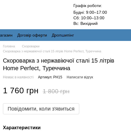
Графік роботи:
Будні: 9:00–17:00
Сб: 10:00–13:00
Вс: Вихідний
магазин
Договір оферти
Дропшипінг
Головна
Скороварки
Скороварка з нержавіючої сталі 15 літрів Home Perfect, Туреччина
Скороварка з нержавіючої сталі 15 літрів
Home Perfect, Туреччина
Немає в наявності
Артикул: PH15
Написати відгук
1 760 грн
1 800 грн
Повідомити, коли з'явиться
Характеристики