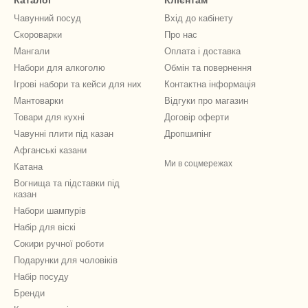
Каталог
Клієнтам
Чавунний посуд
Вхід до кабінету
Скороварки
Про нас
Мангали
Оплата і доставка
Набори для алкоголю
Обмін та повернення
Ігрові набори та кейси для них
Контактна інформація
Мантоварки
Відгуки про магазин
Товари для кухні
Договір оферти
Чавунні плити під казан
Дропшипінг
Афганські казани
Ми в соцмережах
Катана
Вогнища та підставки під
казан
Набори шампурів
Набір для віскі
Сокири ручної роботи
Подарунки для чоловіків
Набір посуду
Бренди