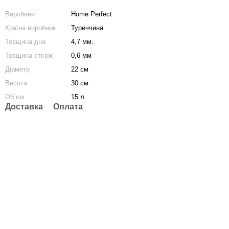
Виробник
Home Perfect
Країна виробник
Туреччина
Товщина дна
4,7 мм.
Товщина стінок
0,6 мм
Діаметр
22 см
Висота
30 см
Об`єм
15 л.
Доставка
Оплата