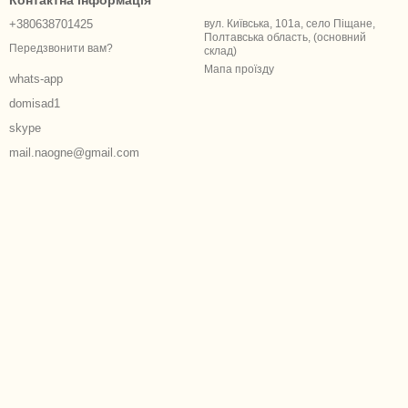
Контактна інформація
+380638701425
вул. Київська, 101а, село Піщане,
Полтавська область, (основний
Передзвонити вам?
склад)
Мапа проїзду
whats-app
domisad1
skype
mail.naogne@gmail.com