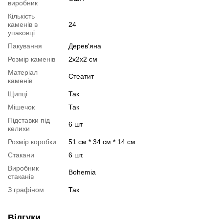
виробник
Кількість
каменів в
24
упаковці
Пакування
Дерев'яна
Розмір каменів
2х2х2 см
Матеріал
Стеатит
каменів
Щипці
Так
Мішечок
Так
Підставки під
6 шт
келихи
Розмір коробки
51 см * 34 см * 14 см
Стакани
6 шт.
Виробник
Bohemia
стаканів
З графіном
Так
Відгуки