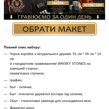
Повний опис набору:
Чорна коробка з натурального дерева: 51 см * 34 см * 14
см
із стандартним гравіюванням WHISKY STONES на
зовнішній стороні,
перев'язана стрічкою;
графин;
6шт - склянки;
6шт - елегантні дерев'яні костери під склянки;
24шт - стеатитових камінців для охолодження віскі;
Дерев'яні щіпці;