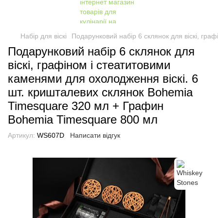
Набір для віскі
Подарунковий набір 6 склянок для віскі, гр
Подарунковий набір 6 склянок для
віскі, графіном і стеатитовими
каменями для охолодження віскі. 6
шт. кришталевих склянок Bohemia
Timesquare 320 мл + Графин
Bohemia Timesquare 800 мл
Артикул:
WS607D
Написати відгук