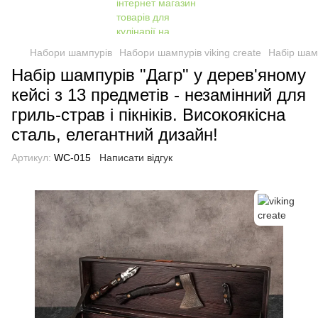
Набори шампурів
Набори шампурів viking create
Набір шамп
Набір шампурів "Дагр" у дерев'яному
кейсі з 13 предметів - незамінний для
гриль-страв і пікніків. Високоякісна
сталь, елегантний дизайн!
Артикул:
WC-015
Написати відгук