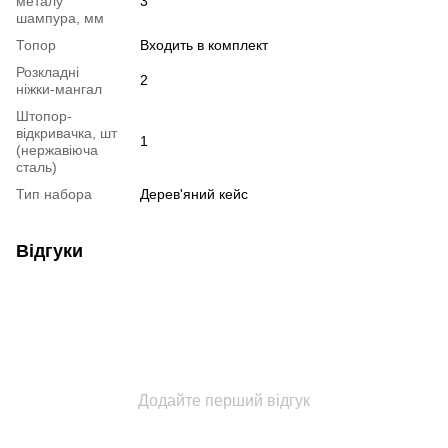
металу
3
шампура, мм
Топор
Входить в комплект
Розкладні
2
ніжки-мангал
Штопор-
відкривачка, шт
1
(нержавіюча
сталь)
Тип набора
Дерев'яний кейс
Відгуки
Додайте перший відгук