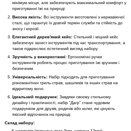
мінімум місця, але забезпечують максимальний комфорт у
приготуванні їжі на природі.
Висока якість:
Всі інструменти виготовлені з нержавіючої
сталі, що гарантує їх довгий термін служби та стійкість до
зносу і корозії.
Елегантний дерев'яний кейс:
Стильний і міцний кейс
забезпечує захист інструментів під час транспортування, а
також підкреслює естетичний вигляд набору.
Зручність у використанні:
Ергономічні ручки
інструментів роблять процес приготування їжі зручним і
безпечним.
Універсальність:
Набір підходить для приготування
різноманітних гриль-страв, шашликів та інших страв на
відкритому вогні.
Ідеальний подарунок:
Завдяки своєму стильному
дизайну і практичності, набір "Дагр" стане чудовим
подарунком для друзів, родичів або колег, які цінують
якісний відпочинок на природі.
Склад набору:
6 шампурів (товщина леза 3мм, ширина 12мм);