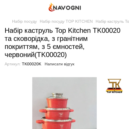
Набір посуду
Набір посуду TOP KITCHEN
Набір каструль T
Набір каструль Top Kitchen TK00020
та сковорідка, з гранітним
покриттям, з 5 ємностей,
червоний(TK00020)
Артикул:
TK00020K
Написати відгук