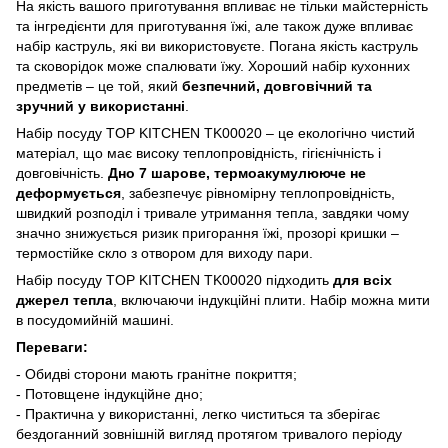
На якість вашого приготування впливає не тільки майстерність
та інгредієнти для приготування їжі, але також дуже впливає
набір каструль, які ви використовуєте. Погана якість каструль
та сковорідок може спалювати їжу. Хороший набір кухонних
предметів – це той, який
безпечний, довговічний та
зручний у використанні
.
Набір посуду TOP KITCHEN TK00020 – це екологічно чистий
матеріал, що має високу теплопровідність, гігієнічність і
довговічність.
Дно 7 шарове, термоакумулююче не
деформується
, забезпечує рівномірну теплопровідність,
швидкий розподіл і тривале утримання тепла, завдяки чому
значно знижується ризик пригорання їжі, прозорі кришки –
термостійке скло з отвором для виходу пари.
Набір посуду TOP KITCHEN TK00020 підходить
для всіх
джерел тепла
, включаючи індукційні плити. Набір можна мити
в посудомийній машині.
Переваги:
- Обидві сторони мають гранітне покриття;
- Потовщене індукційне дно;
- Практична у використанні, легко чиститься та зберігає
бездоганний зовнішній вигляд протягом тривалого періоду