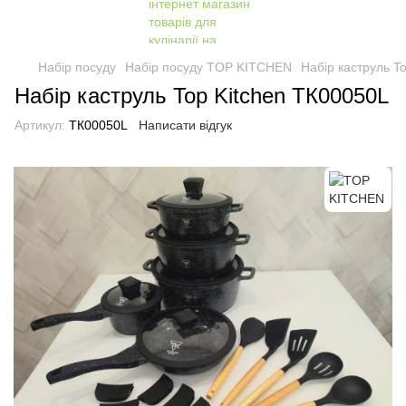
Набір посуду
Набір посуду TOP KITCHEN
Набір каструль T
Набір каструль Top Kitchen ТК00050L
Артикул:
ТК00050L
Написати відгук