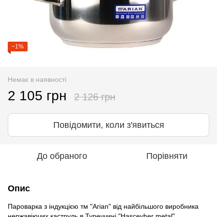
−1%
Немає в наявності
2 105 грн
2 126 грн
Повідомити, коли з'явиться
До обраного
Порівняти
Опис
Пароварка з індукцією тм "Arian" від найбільшого виробника
нержавіючих каструль в Туреччині "Hascevher metal"