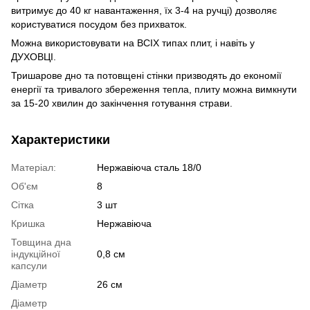
витримує до 40 кг навантаження, їх 3-4 на ручці) дозволяє
користуватися посудом без прихваток.
Можна використовувати на ВСІХ типах плит, і навіть у
ДУХОВЦІ.
Тришарове дно та потовщені стінки призводять до економії
енергії та тривалого збереження тепла, плиту можна вимкнути
за 15-20 хвилин до закінчення готування страви.
Характеристики
Матеріал:
Нержавіюча сталь 18/0
Об'єм
8
Сітка
3 шт
Кришка
Нержавіюча
Товщина дна
індукційної
0,8 см
капсули
Діаметр
26 см
Діаметр