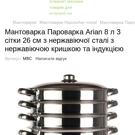
Мантоварки
Мантоварки Hascevher metal
Мантоварка Парова
Мантоварка Пароварка Arian 8 л 3
сітки 26 см з нержавіючої сталі з
нержавіючою кришкою та індукцією
Артикул:
M8C
Написати відгук