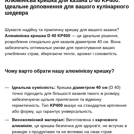
Алюмінієва кришка для казана D 40 KP400:
Ідеальне доповнення для вашого кулінарного
шедевра
Шукаєте надійну та практичну кришку для вашого казана?
Алюмінієва кришка D 40 KP400
— це ідеальне рішення,
розроблене спеціально для казанів діаметром 40 см. Вона
забезпечить оптимальні умови для приготування ваших
улюблених страв, зберігаючи тепло, аромат і соковитість.
Чому варто обрати нашу алюмінієву кришку?
Ідеальна сумісність:
Кришка
діаметром 40 см
(D 40)
точно підходить для більшості казанів такого ж розміру,
забезпечуючи щільне прилягання та відмінну
герметичність. Тип
KP400
вказує на стандартне кріплення
або форму, що гарантує універсальність.
Високоякісний матеріал:
Виготовлена з
харчового
алюмінію
, ця кришка безпечна для здоров'я, не вступає в
реакцію з продуктами та не впливає на смак страв.