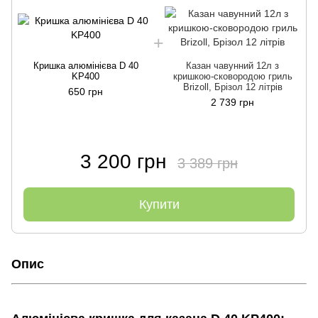
Кришка алюмінієва D 40
Казан чавунний 12л з
KP400
кришкою-сковородою гриль
Brizoll, Брізол 12 літрів
650 грн
2 739 грн
3 200 грн
3 389 грн
Купити
Опис