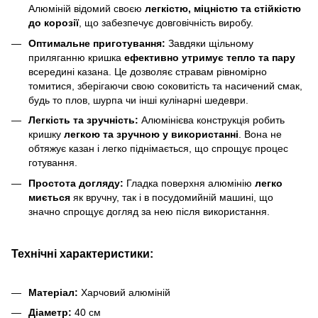
Алюміній відомий своєю
легкістю, міцністю та стійкістю
до корозії
, що забезпечує довговічність виробу.
Оптимальне приготування:
Завдяки щільному
приляганню кришка
ефективно утримує тепло та пару
всередині казана. Це дозволяє стравам рівномірно
томитися, зберігаючи свою соковитість та насичений смак,
будь то плов, шурпа чи інші кулінарні шедеври.
Легкість та зручність:
Алюмінієва конструкція робить
кришку
легкою та зручною у використанні
. Вона не
обтяжує казан і легко піднімається, що спрощує процес
готування.
Простота догляду:
Гладка поверхня алюмінію
легко
миється
як вручну, так і в посудомийній машині, що
значно спрощує догляд за нею після використання.
Технічні характеристики:
Матеріал:
Харчовий алюміній
Діаметр:
40 см