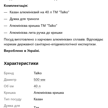
Комплектація:
Казан алюмінієвий на 40 л ТМ "Talko"
Дужка для триноги
Алюмінієва кришка ТМ "Talko"
Алюмінієва лита ручка до кришки
Посуд виготовлено з харчових алюмінієвих сплавів. Відповідає
нормам державної санітарно-епідеміологічної експертизи.
Вироблено в Україні.
Характеристики
Бренд
Talko
Діаметр
500 мм
Об`єм
40 л
Кришка
Алюмінієва кришка
Тип посуду
Казан
Дужка для
Так