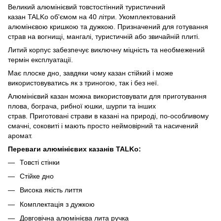
Великий алюмінієвий товстостінний туристичний
казан TALKo об'ємом на 40 літри. Укомплектований
алюмінєвою кришкою та дужкою. Призначений для готування
страв на вогнищі, мангалі, туристичній або звичайній плиті.
Литий корпус забезпечує виключну міцність та необмежений
термін експлуатації.
Має плоске дно, завдяки чому казан стійкий і може
використовуватись як з триногою, так і без неї.
Алюмінієвий казан можна використовувати для приготування
плова, бограча, рибної юшки, шурпи та інших
страв. Приготовані страви в казані на природі, по-особливому
смачні, соковиті і мають просто неймовірний та насичений
аромат.
Переваги алюмінієвих казанів
TALKo
:
Товсті стінки
Стійке дно
Висока якість лиття
Комплектація з дужкою
Довговічна алюмінієва лита ручка