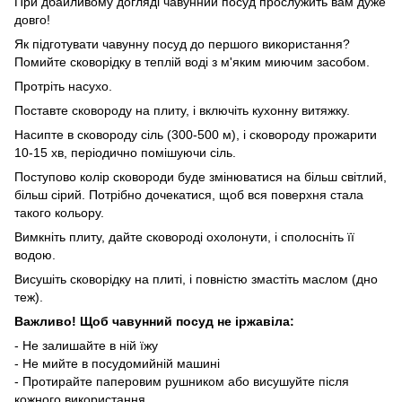
При дбайливому догляді чавунний посуд прослужить вам дуже
довго!
Як підготувати чавунну посуд до першого використання?
Помийте сковорідку в теплій воді з м'яким миючим засобом.
Протріть насухо.
Поставте сковороду на плиту, і включіть кухонну витяжку.
Насипте в сковороду сіль (300-500 м), і сковороду прожарити
10-15 хв, періодично помішуючи сіль.
Поступово колір сковороди буде змінюватися на більш світлий,
більш сірий. Потрібно дочекатися, щоб вся поверхня стала
такого кольору.
Вимкніть плиту, дайте сковороді охолонути, і сполосніть її
водою.
Висушіть сковорідку на плиті, і повністю змастіть маслом (дно
теж).
Важливо! Щоб чавунний посуд не іржавіла:
- Не залишайте в ній їжу
- Не мийте в посудомийній машині
- Протирайте паперовим рушником або висушуйте після
кожного використання