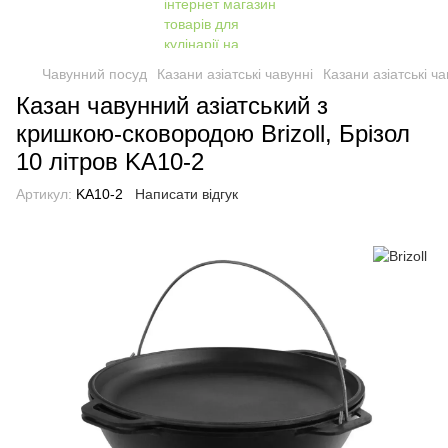
Чавунний посуд
Казани азіатські чавунні
Казани азіатські чав
Казан чавунний азіатський з
кришкою-сковородою Brizoll, Брізол
10 літров KA10-2
Артикул:
KA10-2
Написати відгук