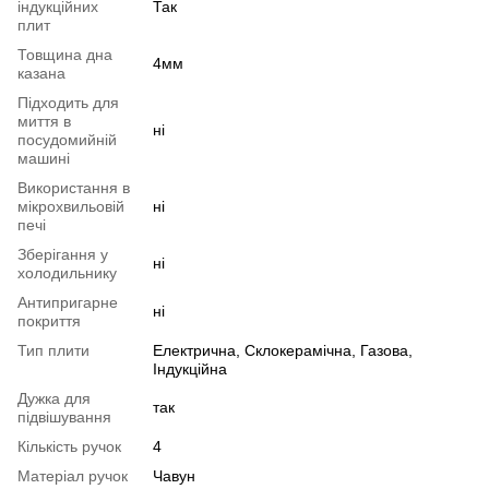
індукційних
Так
плит
Товщина дна
4мм
казана
Підходить для
миття в
ні
посудомийній
машині
Використання в
мікрохвильовій
ні
печі
Зберігання у
ні
холодильнику
Антипригарне
ні
покриття
Тип плити
Електрична, Склокерамічна, Газова,
Індукційна
Дужка для
так
підвішування
Кількість ручок
4
Матеріал ручок
Чавун