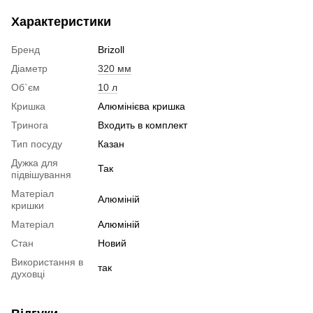
Характеристики
Бренд
Brizoll
Діаметр
320 мм
Об`єм
10 л
Кришка
Алюмінієва кришка
Тринога
Входить в комплект
Тип посуду
Казан
Дужка для
Так
підвішування
Матеріал
Алюміній
кришки
Матеріал
Алюміній
Стан
Новий
Використання в
так
духовці