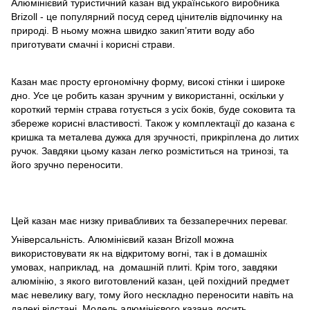
Алюмінієвий туристичний казан від українського виробника
Brizoll - це популярний посуд серед цінителів відпочинку на
природі. В ньому можна швидко закип’ятити воду або
приготувати смачні і корисні страви.
Казан має просту ергономічну форму, високі стінки і широке
дно. Усе це робить казан зручним у використанні, оскільки у
короткий термін страва готується з усіх боків, буде соковита та
збереже корисні властивості. Також у комплектації до казана є
кришка та металева дужка для зручності, прикріплена до литих
ручок. Завдяки цьому казан легко розміститься на тринозі, та
його зручно переносити.
Цей казан має низку привабливих та беззаперечних переваг.
Універсальність. Алюмінієвий казан Brizoll можна
використовувати як на відкритому вогні, так і в домашніх
умовах, наприклад, на домашній плиті. Крім того, завдяки
алюмінію, з якого виготовлений казан, цей похідний предмет
має невелику вагу, тому його нескладно переносити навіть на
далекі відстані. Модель алюмінієвого казана досить