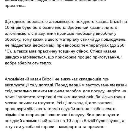
практична.
Ще однією перевагою алюмінієвого похідного казана Brizoll на
10 літрів буде його безпечність. Зроблений казан з литого
алюмінієвого сплаву, який пройшов необхідну виробничу
обробку, тому казан з цього матеріалу стійкий до пошкоджень,
не піддається деформації при високих температурах (до 250
°C), а також має практичну товщину стінок. Стінки казана
швидко нагріваються, що прискорює процес приготування, і
добре зберігають тепло.
Алюмінієвий казан Brizoll не викликає складнощів при
експлуатації та у догляді. Перед першим застосуванням казан
слід ретельно вимити миючим засобом для посуду, нагріти на
плиті і змастити всередині тонким шаром олії. За кілька годин
можна починати готувати. Усі ці нескладні, але важливі
процедури збільшать термін служби казана і забезпечать
відмінні антипригарні властивості посуду. Використовувати
похідний алюмінієвий казан на 10 літрів Brizoll буде зручно, а
готувати улюблені страви – комфортно та приємно.