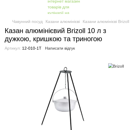
Чавунний посуд
Казани алюмінієві
Казани алюмінієві Brizoll
Казан алюмінієвий Brizoll 10 л з
дужкою, кришкою та триногою
Артикул:
12-010-1T
Написати відгук