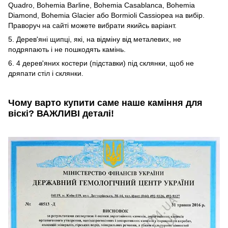
Quadro, Bohemia Barline, Bohemia Casablanca, Bohemia
Diamond, Bohemia Glacier або Bormioli Cassiopea на вибір.
Праворуч на сайті можете вибрати якийсь варіант.
5. Дерев'яні щипці, які, на відміну від металевих, не
подряпають і не пошкодять камінь.
6. 4 дерев'яних костери (підставки) під склянки, щоб не
дряпати стіл і склянки.
Чому варто купити саме наше каміння для
віскі? ВАЖЛИВІ деталі!