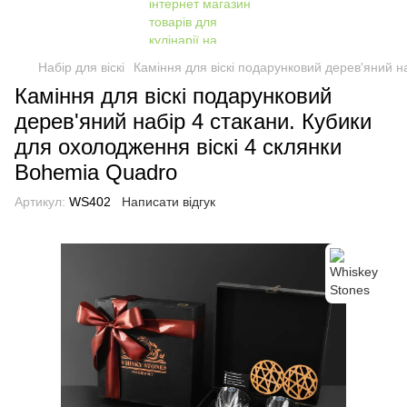
Набір для віскі
Каміння для віскі подарунковий дерев'яний н
Каміння для віскі подарунковий
дерев'яний набір 4 стакани. Кубики
для охолодження віскі 4 склянки
Bohemia Quadro
Артикул:
WS402
Написати відгук