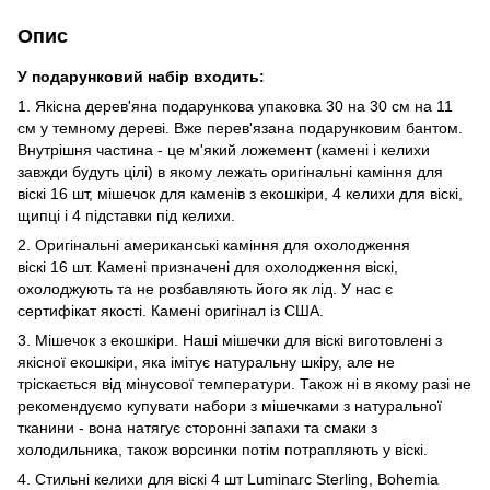
Опис
У подарунковий набір входить:
1. Якісна дерев'яна подарункова упаковка 30 на 30 см на 11
см у темному дереві. Вже перев'язана подарунковим бантом.
Внутрішня частина - це м'який ложемент (камені і келихи
завжди будуть цілі) в якому лежать оригінальні каміння для
віскі 16 шт, мішечок для каменів з екошкіри, 4 келихи для віскі,
щипці і 4 підставки під келихи.
2. Оригінальні американські каміння для охолодження
віскі 16 шт. Камені призначені для охолодження віскі,
охолоджують та не розбавляють його як лід. У нас є
сертифікат якості. Камені оригінал із США.
3. Мішечок з екошкіри. Наші мішечки для віскі виготовлені з
якісної екошкіри, яка імітує натуральну шкіру, але не
тріскається від мінусової температури. Також ні в якому разі не
рекомендуємо купувати набори з мішечками з натуральної
тканини - вона натягує сторонні запахи та смаки з
холодильника, також ворсинки потім потрапляють у віскі.
4. Стильні келихи для віскі 4 шт Luminarc Sterling, Bohemia