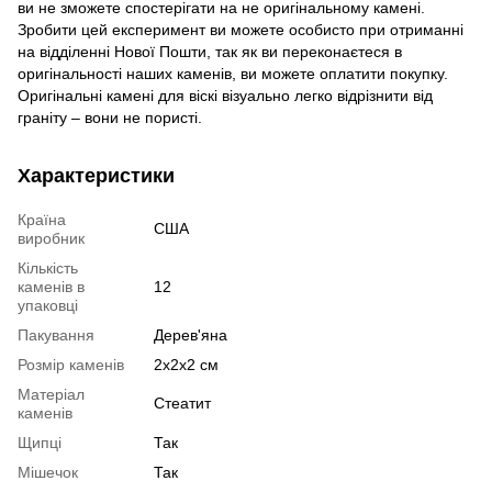
ви не зможете спостерігати на не оригінальному камені.
Зробити цей експеримент ви можете особисто при отриманні
на відділенні Нової Пошти, так як ви переконаєтеся в
оригінальності наших каменів, ви можете оплатити покупку.
Оригінальні камені для віскі візуально легко відрізнити від
граніту – вони не пористі.
Характеристики
Країна
США
виробник
Кількість
каменів в
12
упаковці
Пакування
Дерев'яна
Розмір каменів
2х2х2 см
Матеріал
Стеатит
каменів
Щипці
Так
Мішечок
Так