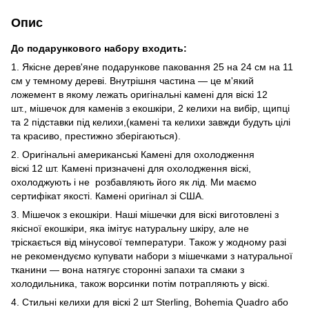
Опис
До подарункового набору входить:
1. Якісне дерев'яне подарункове паковання 25 на 24 см на 11
см у темному дереві. Внутрішня частина — це м'який
ложемент в якому лежать оригінальні камені для віскі 12
шт., мішечок для каменів з екошкіри, 2 келихи на вибір, щипці
та 2 підставки під келихи,(камені та келихи завжди будуть цілі
та красиво, престижно зберігаються).
2. Оригінальні американські Камені для охолодження
віскі 12 шт. Камені призначені для охолодження віскі,
охолоджують і не розбавляють його як лід. Ми маємо
сертифікат якості. Камені оригінал зі США.
3. Мішечок з екошкіри. Наші мішечки для віскі виготовлені з
якісної екошкіри, яка імітує натуральну шкіру, але не
тріскається від мінусової температури. Також у жодному разі
не рекомендуємо купувати набори з мішечками з натуральної
тканини — вона натягує сторонні запахи та смаки з
холодильника, також ворсинки потім потрапляють у віскі.
4. Стильні келихи для віскі 2 шт Sterling, Bohemia Quadro або