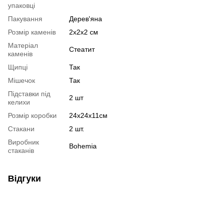
упаковці
Пакування
Дерев'яна
Розмір каменів
2х2х2 см
Матеріал
Стеатит
каменів
Щипці
Так
Мішечок
Так
Підставки під
2 шт
келихи
Розмір коробки
24х24х11см
Стакани
2 шт.
Виробник
Bohemia
стаканів
Відгуки