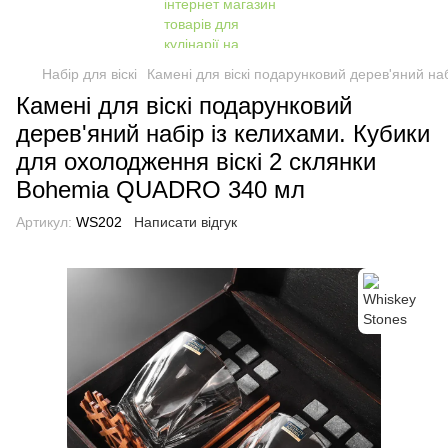
Набір для віскі
Камені для віскі подарунковий дерев'яний н
Камені для віскі подарунковий
дерев'яний набір із келихами. Кубики
для охолодження віскі 2 склянки
Bohemia QUADRO 340 мл
Артикул:
WS202
Написати відгук