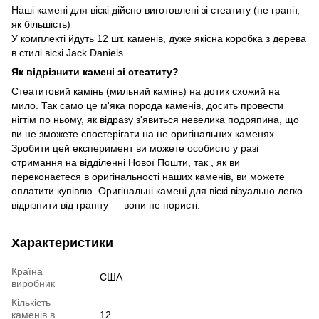
Наші камені для віскі дійсно виготовлені зі стеатиту (не граніт,
як більшість)
У комплекті йдуть 12 шт. каменів, дуже якісна коробка з дерева
в стилі віскі Jack Daniels
Як відрізнити камені зі стеатиту?
Стеатитовий камінь (мильний камінь) на дотик схожий на
мило. Так само це м'яка порода каменів, досить провести
нігтім по ньому, як відразу з'явиться невелика подряпина, що
ви не зможете спостерігати на не оригінальних каменях.
Зробити цей експеримент ви можете особисто у разі
отримання на відділенні Нової Пошти, так , як ви
переконаєтеся в оригінальності наших каменів, ви можете
оплатити купівлю. Оригінальні камені для віскі візуально легко
відрізнити від граніту — вони не пористі.
Характеристики
Країна
США
виробник
Кількість
каменів в
12