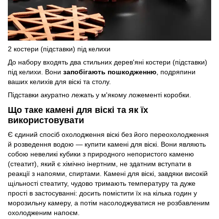
2 костери (підставки) під келихи
До набору входять два стильних дерев'яні костери (підставки)
під келихи. Вони
запобігають пошкодженню
, подряпини
ваших келихів для віскі та столу.
Підставки акуратно лежать у м'якому ложементі коробки.
Що таке камені для віскі та як їх
використовувати
Є єдиний спосіб охолодження віскі без його переохолодження
й розведення водою — купити камені для віскі. Вони являють
собою невеликі кубики з природного непористого каменю
(стеатит), який є хімічно інертним, не здатним вступати в
реакції з напоями, спиртами. Камені для віскі, завдяки високій
щільності стеатиту, чудово тримають температуру та дуже
прості в застосуванні: досить помістити їх на кілька годин у
морозильну камеру, а потім насолоджуватися не розбавленим
охолодженим напоєм.