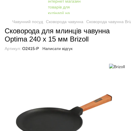
Чавунний посуд
Сковорода чавунна
Сковорода чавунна Briz
Сковорода для млинців чавунна
Optima 240 х 15 мм Brizoll
Артикул:
O2415-P
Написати відгук