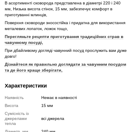
В асортименті сковорода представлена в діаметрі 220 і 240
мм, Низька висота стінок, 15 мм, забезпечує комфорт в
приготуванні млинців,
Поверхня сковороди зносостійка і придатна для використання
металевих лопаток, ложок тощо,
Перегляньте рецепти приготування традиційних страв в
чавунному посуді,
При дбайливому догляді чавунний посуд прослужить вам дуже
довго!
Дізнайтеся як правильно доглядати за чавунним посудом
та де його краще зберігати,
Характеристики
Наявність
Немає в наявності
Висота
15 мм
Сумісність із
джерелами
всі джерела
тепла
Діаметр, мм
240 мм