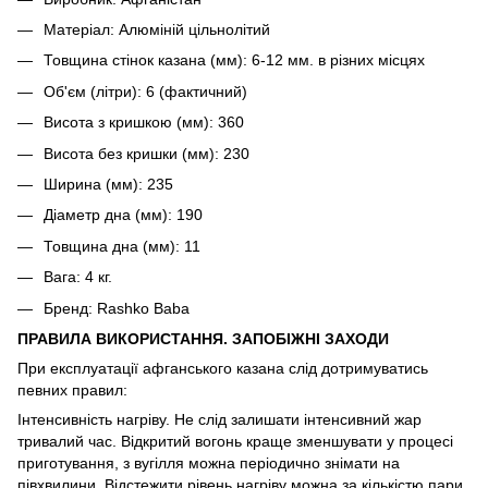
Матеріал: Алюміній цільнолітий
Товщина стінок казана (мм): 6-12 мм. в різних місцях
Об'єм (літри): 6 (фактичний)
Висота з кришкою (мм): 360
Висота без кришки (мм): 230
Ширина (мм): 235
Діаметр дна (мм): 190
Товщина дна (мм): 11
Вага: 4 кг.
Бренд: Rashko Baba
ПРАВИЛА ВИКОРИСТАННЯ. ЗАПОБІЖНІ ЗАХОДИ
При експлуатації афганського казана слід дотримуватись
певних правил:
Інтенсивність нагріву. Не слід залишати інтенсивний жар
тривалий час. Відкритий вогонь краще зменшувати у процесі
приготування, з вугілля можна періодично знімати на
півхвилини. Відстежити рівень нагріву можна за кількістю пари