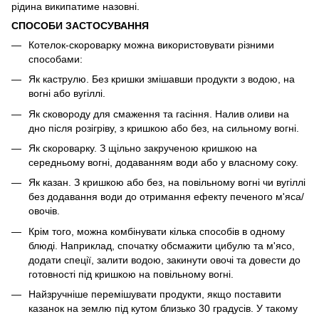
рідина википатиме назовні.
СПОСОБИ ЗАСТОСУВАННЯ
Котелок-скороварку можна використовувати різними
способами:
Як каструлю. Без кришки змішавши продукти з водою, на
вогні або вугіллі.
Як сковороду для смаження та гасіння. Налив оливи на
дно після розігріву, з кришкою або без, на сильному вогні.
Як скороварку. З щільно закрученою кришкою на
середньому вогні, додаванням води або у власному соку.
Як казан. З кришкою або без, на повільному вогні чи вугіллі
без додавання води до отримання ефекту печеного м'яса/
овочів.
Крім того, можна комбінувати кілька способів в одному
блюді. Наприклад, спочатку обсмажити цибулю та м'ясо,
додати спеції, залити водою, закинути овочі та довести до
готовності під кришкою на повільному вогні.
Найзручніше перемішувати продукти, якщо поставити
казанок на землю під кутом близько 30 градусів. У такому