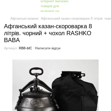
Афганські казани
Афганський казан-скороварка 8 літрів. ч
Афганський казан-скороварка 8
літрів. чорний + чохол RASHKO
BABA
Артикул:
RB8-blC
Написати відгук