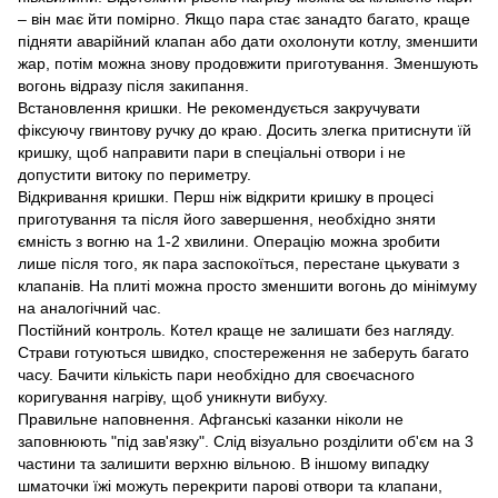
– він має йти помірно. Якщо пара стає занадто багато, краще
підняти аварійний клапан або дати охолонути котлу, зменшити
жар, потім можна знову продовжити приготування. Зменшують
вогонь відразу після закипання.
Встановлення кришки. Не рекомендується закручувати
фіксуючу гвинтову ручку до краю. Досить злегка притиснути їй
кришку, щоб направити пари в спеціальні отвори і не
допустити витоку по периметру.
Відкривання кришки. Перш ніж відкрити кришку в процесі
приготування та після його завершення, необхідно зняти
ємність з вогню на 1-2 хвилини. Операцію можна зробити
лише після того, як пара заспокоїться, перестане цькувати з
клапанів. На плиті можна просто зменшити вогонь до мінімуму
на аналогічний час.
Постійний контроль. Котел краще не залишати без нагляду.
Страви готуються швидко, спостереження не заберуть багато
часу. Бачити кількість пари необхідно для своєчасного
коригування нагріву, щоб уникнути вибуху.
Правильне наповнення. Афганські казанки ніколи не
заповнюють "під зав'язку". Слід візуально розділити об'єм на 3
частини та залишити верхню вільною. В іншому випадку
шматочки їжі можуть перекрити парові отвори та клапани,