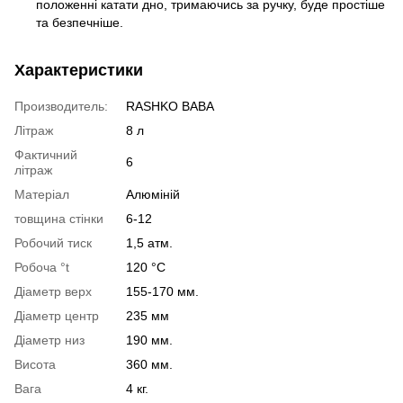
положенні катати дно, тримаючись за ручку, буде простіше
та безпечніше.
Характеристики
Производитель:
RASHKO BABA
Літраж
8 л
Фактичний
6
літраж
Матеріал
Алюміній
товщина стінки
6-12
Робочий тиск
1,5 атм.
Робоча °t
120 °C
Діаметр верх
155-170 мм.
Діаметр центр
235 мм
Діаметр низ
190 мм.
Висота
360 мм.
Вага
4 кг.