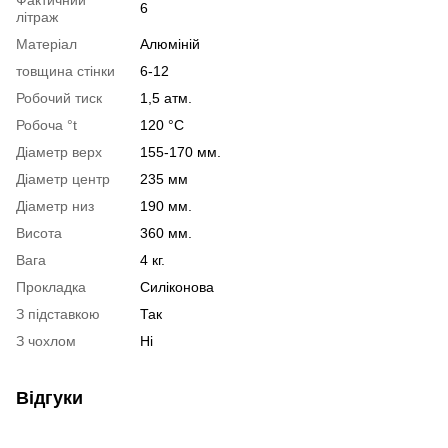
6
літраж
Матеріал
Алюміній
товщина стінки
6-12
Робочий тиск
1,5 атм.
Робоча °t
120 °C
Діаметр верх
155-170 мм.
Діаметр центр
235 мм
Діаметр низ
190 мм.
Висота
360 мм.
Вага
4 кг.
Прокладка
Силіконова
З підставкою
Так
З чохлом
Ні
Відгуки