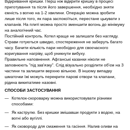
Відкривання кришки. Перш ніж відкрити кришку в процесі
приготування та після його завершення, необхідно зняти
ємність з вогню на 1-2 хвилини. Операцію можна зробити
лише після того, як пара заспокоїться, перестане цькувати з
клапанів. На плиті можна просто зменшити вогонь до мінімуму
на аналогічний час.
Постійний контроль. Котел краще не залишати без нагляду.
Страви готуються швидко, спостереження не заберуть багато
часу. Бачити кількість пари необхідно для своєчасного
коригування нагріву, щоб уникнути вибуху.
Правильне наповнення. Афганські казанки ніколи не
заповнюють "під зав'язку". Слід візуально розділити об'єм на 3
частини та залишити верхню вільною. В іншому випадку
шматочки їжі можуть перекрити парові отвори та клапани,
рідина википатиме назовні.
СПОСОБИ ЗАСТОСУВАННЯ
Котелок-скороварку можна використовувати різними
способами:
Як каструлю. Без кришки змішавши продукти з водою, на
вогні або вугіллі.
Як сковороду для смаження та гасіння. Налив оливи на