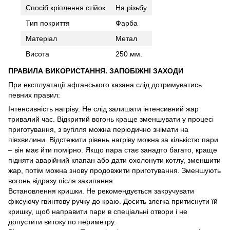
Спосіб кріплення стійок
На різьбу
Тип покриття
Фарба
Матеріал
Метал
Висота
250 мм.
ПРАВИЛА ВИКОРИСТАННЯ. ЗАПОБІЖНІ ЗАХОДИ
При експлуатації афганського казана слід дотримуватись
певних правил:
Інтенсивність нагріву. Не слід залишати інтенсивний жар
тривалий час. Відкритий вогонь краще зменшувати у процесі
приготування, з вугілля можна періодично знімати на
півхвилини. Відстежити рівень нагріву можна за кількістю пари
– він має йти помірно. Якщо пара стає занадто багато, краще
підняти аварійний клапан або дати охолонути котлу, зменшити
жар, потім можна знову продовжити приготування. Зменшують
вогонь відразу після закипання.
Встановлення кришки. Не рекомендується закручувати
фіксуючу гвинтову ручку до краю. Досить злегка притиснути їй
кришку, щоб направити пари в спеціальні отвори і не
допустити витоку по периметру.