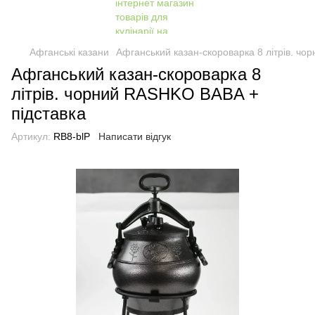
Афганські казани
Афганський казан-скороварка 8 літрів. чо
Афганський казан-скороварка 8
літрів. чорний RASHKO BABA +
підставка
Артикул:
RB8-blP
Написати відгук