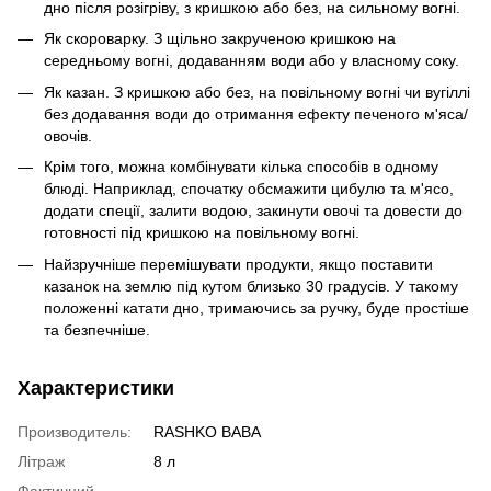
дно після розігріву, з кришкою або без, на сильному вогні.
Як скороварку. З щільно закрученою кришкою на
середньому вогні, додаванням води або у власному соку.
Як казан. З кришкою або без, на повільному вогні чи вугіллі
без додавання води до отримання ефекту печеного м'яса/
овочів.
Крім того, можна комбінувати кілька способів в одному
блюді. Наприклад, спочатку обсмажити цибулю та м'ясо,
додати спеції, залити водою, закинути овочі та довести до
готовності під кришкою на повільному вогні.
Найзручніше перемішувати продукти, якщо поставити
казанок на землю під кутом близько 30 градусів. У такому
положенні катати дно, тримаючись за ручку, буде простіше
та безпечніше.
Характеристики
Производитель:
RASHKO BABA
Літраж
8 л
Фактичний