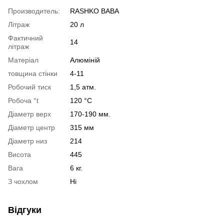
Производитель:
RASHKO BABA
Літраж
20 л
Фактичний
14
літраж
Матеріал
Алюміній
товщина стінки
4-11
Робочий тиск
1,5 атм.
Робоча °t
120 °C
Діаметр верх
170-190 мм.
Діаметр центр
315 мм
Діаметр низ
214
Висота
445
Вага
6 кг.
З чохлом
Ні
Відгуки