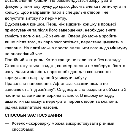
Встановлення кришки. Не рекомендується закручувати
фіксуючу гвинтову ручку до краю. Досить злегка притиснути їй
кришку, щоб направити пари в спеціальні отвори і не
допустити витоку по периметру.
Відкривання кришки. Перш ніж відкрити кришку в процесі
приготування та після його завершення, необхідно зняти
ємність з вогню на 1-2 хвилини. Операцію можна зробити
лише після того, як пара заспокоїться, перестане цькувати з
клапанів. На плиті можна просто зменшити вогонь до мінімуму
на аналогічний час.
Постійний контроль. Котел краще не залишати без нагляду.
Страви готуються швидко, спостереження не заберуть багато
часу. Бачити кількість пари необхідно для своєчасного
коригування нагріву, щоб уникнути вибуху.
Правильне наповнення. Афганські казанки ніколи не
заповнюють "під зав'язку". Слід візуально розділити об'єм на 3
частини та залишити верхню вільною. В іншому випадку
шматочки їжі можуть перекрити парові отвори та клапани,
рідина википатиме назовні.
СПОСОБИ ЗАСТОСУВАННЯ
Котелок-скороварку можна використовувати різними
способами: