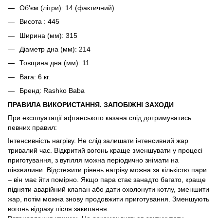
Об'єм (літри): 14 (фактичний)
Висота : 445
Ширина (мм): 315
Діаметр дна (мм): 214
Товщина дна (мм): 11
Вага: 6 кг.
Бренд: Rashko Baba
ПРАВИЛА ВИКОРИСТАННЯ. ЗАПОБІЖНІ ЗАХОДИ
При експлуатації афганського казана слід дотримуватись
певних правил:
Інтенсивність нагріву. Не слід залишати інтенсивний жар
тривалий час. Відкритий вогонь краще зменшувати у процесі
приготування, з вугілля можна періодично знімати на
півхвилини. Відстежити рівень нагріву можна за кількістю пари
– він має йти помірно. Якщо пара стає занадто багато, краще
підняти аварійний клапан або дати охолонути котлу, зменшити
жар, потім можна знову продовжити приготування. Зменшують
вогонь відразу після закипання.