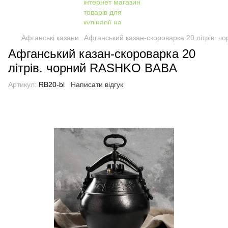
Афганські казани
Афганський казан-скороварка 20 літрів. 
Афганський казан-скороварка 20
літрів. чорний RASHKO BABA
Артикул:
RB20-bl
Написати відгук