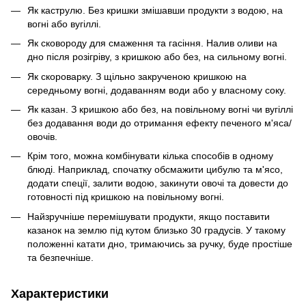
Як каструлю. Без кришки змішавши продукти з водою, на
вогні або вугіллі.
Як сковороду для смаження та гасіння. Налив оливи на
дно після розігріву, з кришкою або без, на сильному вогні.
Як скороварку. З щільно закрученою кришкою на
середньому вогні, додаванням води або у власному соку.
Як казан. З кришкою або без, на повільному вогні чи вугіллі
без додавання води до отримання ефекту печеного м'яса/
овочів.
Крім того, можна комбінувати кілька способів в одному
блюді. Наприклад, спочатку обсмажити цибулю та м'ясо,
додати спеції, залити водою, закинути овочі та довести до
готовності під кришкою на повільному вогні.
Найзручніше перемішувати продукти, якщо поставити
казанок на землю під кутом близько 30 градусів. У такому
положенні катати дно, тримаючись за ручку, буде простіше
та безпечніше.
Характеристики