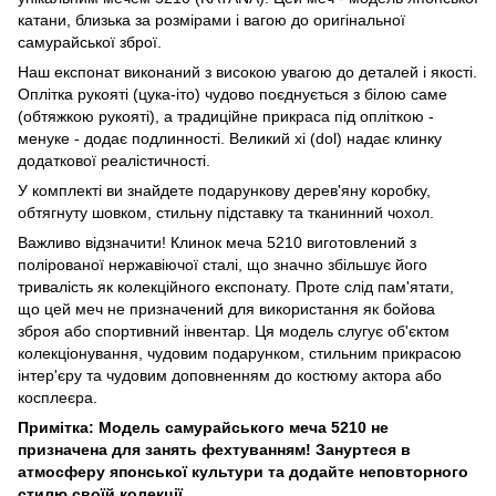
катани, близька за розмірами і вагою до оригінальної
самурайської зброї.
Наш експонат виконаний з високою увагою до деталей і якості.
Оплітка рукояті (цука-іто) чудово поєднується з білою саме
(обтяжкою рукояті), а традиційне прикраса під опліткою -
менуке - додає подлинності. Великий хі (dol) надає клинку
додаткової реалістичності.
У комплекті ви знайдете подарункову дерев'яну коробку,
обтягнуту шовком, стильну підставку та тканинний чохол.
Важливо відзначити! Клинок меча 5210 виготовлений з
полірованої нержавіючої сталі, що значно збільшує його
тривалість як колекційного експонату. Проте слід пам'ятати,
що цей меч не призначений для використання як бойова
зброя або спортивний інвентар. Ця модель слугує об'єктом
колекціонування, чудовим подарунком, стильним прикрасою
інтер'єру та чудовим доповненням до костюму актора або
косплеєра.
Примітка: Модель самурайського меча 5210 не
призначена для занять фехтуванням! Зануртеся в
атмосферу японської культури та додайте неповторного
стилю своїй колекції.