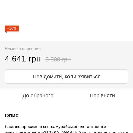
−16%
Немає в наявності
4 641 грн
5 500 грн
Повідомити, коли з'явиться
До обраного
Порівняти
Опис
Ласкаво просимо в світ самурайської елегантності з
унікальним мечем 5210 (KATANA)! Цей меч - модель японської