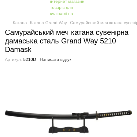
Катана
Катана Grand Way
Самурайський меч катана сувен
Самурайський меч катана сувенірна
дамаська сталь Grand Way 5210
Damask
Артикул:
5210D
Написати відгук